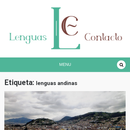
Proyecto lingüístico de investigación COREC
Español en contacto
MENU
Etiqueta:
lenguas andinas