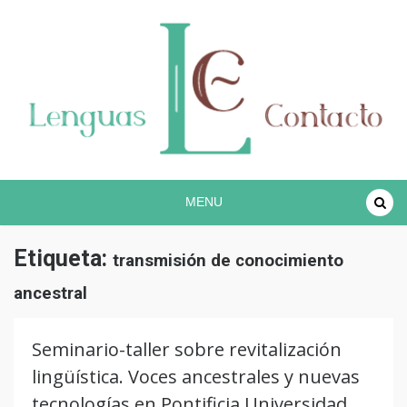
Proyecto lingüístico de investigación COREC
Español en contacto
MENU
Etiqueta:
transmisión de conocimiento
ancestral
Seminario-taller sobre revitalización
lingüística. Voces ancestrales y nuevas
tecnologías en Pontificia Universidad