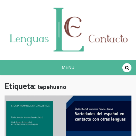
Proyecto lingüístico de investigación COREC
Español en contacto
MENU
Etiqueta:
tepehuano