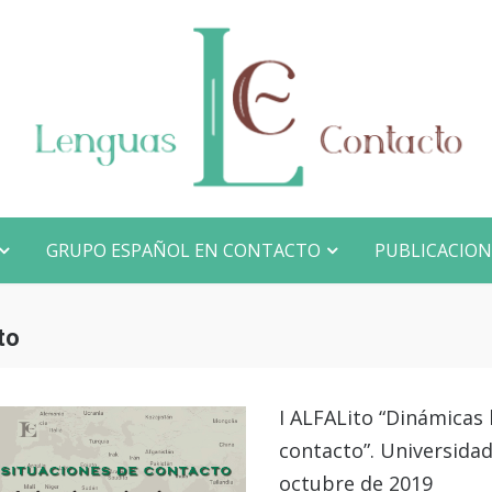
Proyecto lingüístico de investigación COREC
Español en contacto
GRUPO ESPAÑOL EN CONTACTO
PUBLICACION
to
I ALFALito “Dinámicas 
contacto”. Universida
octubre de 2019