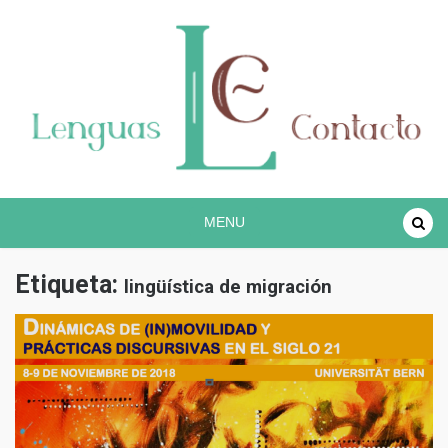
Proyecto lingüístico de investigación COREC
Español en contacto
MENU
Etiqueta:
lingüística de migración