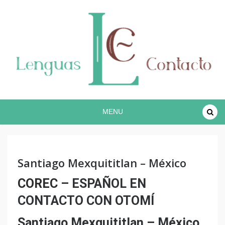
Proyecto lingüístico de investigación COREC
Español en contacto
MENU
Santiago Mexquititlan – México
COREC
– ESPAÑOL EN
CONTACTO CON OTOMÍ
Santiago Mexquititlan – México