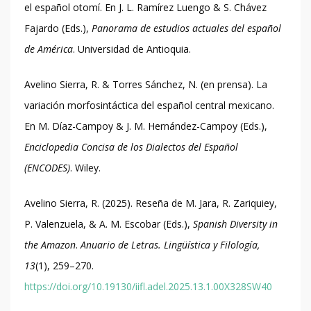
el español otomí. En J. L. Ramírez Luengo & S. Chávez
Fajardo (Eds.),
Panorama de estudios actuales del español
de América
. Universidad de Antioquia.
Avelino Sierra, R. & Torres Sánchez, N. (en prensa). La
variación morfosintáctica del español central mexicano.
En M. Díaz-Campoy & J. M. Hernández-Campoy (Eds.),
Enciclopedia Concisa de los Dialectos del Español
(ENCODES)
. Wiley.
Avelino Sierra, R. (2025). Reseña de M. Jara, R. Zariquiey,
P. Valenzuela, & A. M. Escobar (Eds.),
Spanish Diversity in
the Amazon
.
Anuario de Letras. Lingüística y Filología,
13
(1), 259–270.
https://doi.org/10.19130/iifl.adel.2025.13.1.00X328SW40