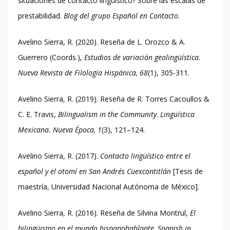
situaciones de contacto lingüístico? Sobre las escalas de
prestabilidad.
Blog del grupo Español en Contacto
.
Avelino Sierra, R. (2020). Reseña de L. Orozco & A.
Guerrero (Coords.),
Estudios de variación geolingüística
.
Nueva Revista de Filología Hispánica, 68
(1), 305-311.
Avelino Sierra, R. (2019). Reseña de R. Torres Cacoullos &
C. E. Travis,
Bilingualism in the Community
.
Lingüística
Mexicana. Nueva Época, 1
(3), 121–124.
Avelino Sierra, R. (2017).
Contacto lingüístico entre el
español y el otomí en San Andrés Cuexcontitlán
[Tesis de
maestría, Universidad Nacional Autónoma de México].
Avelino Sierra, R. (2016). Reseña de Silvina Montrul,
El
bilingüismo en el mundo hispanohablante
.
Spanish in