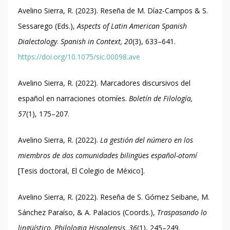
Avelino Sierra, R. (2023). Reseña de M. Díaz-Campos & S.
Sessarego (Eds.),
Aspects of Latin American Spanish
Dialectology
.
Spanish in Context, 20
(3), 633–641.
https://doi.org/10.1075/sic.00098.ave
Avelino Sierra, R. (2022). Marcadores discursivos del
español en narraciones otomíes.
Boletín de Filología,
57
(1), 175–207.
Avelino Sierra, R. (2022).
La gestión del número en los
miembros de dos comunidades bilingües español-otomí
[Tesis doctoral, El Colegio de México].
Avelino Sierra, R. (2022). Reseña de S. Gómez Seibane, M.
Sánchez Paraíso, & A. Palacios (Coords.),
Traspasando lo
lingüístico
.
Philologia Hispalensis, 36
(1), 245–249.