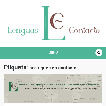
Proyecto lingüístico de investigación COREC
Español en contacto
MENU
Etiqueta:
portugués en contacto