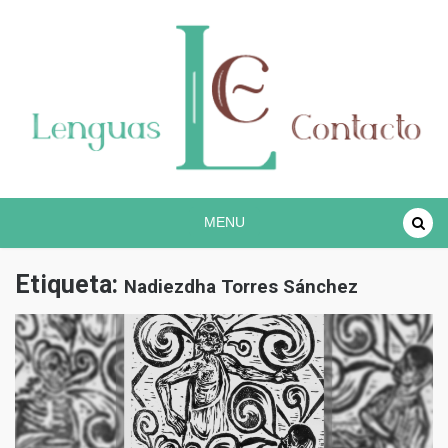
Proyecto lingüístico de investigación COREC
Español en contacto
MENU
Etiqueta:
Nadiezdha Torres Sánchez